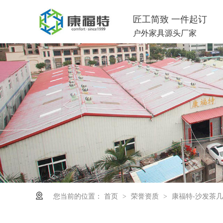
匠工简致 一件起订
户外家具源头厂家
您当前的位置：
首页
荣誉资质
康福特-沙发茶
>
>