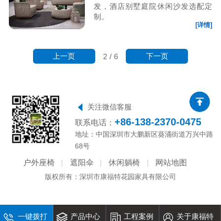
发，酒店别墅庭院休闲沙发选配定
制。
[详情]
上一页
下一页
2
/
6
关注微信客服
+86-138-2370-0475
联系电话：
地址：中国深圳市大鹏新区葵涌街道万兴中路
68号
户外座椅
遮阳伞
休闲躺椅
网站地图
版权所有：深圳市康福特花园家具有限公司
一键拨打
产品中心
工程案例
关于康福特