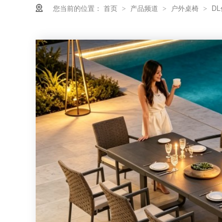
您当前的位置：
首页
产品频道
户外桌椅
D
>
>
>
为什么柚木家具与藤编家具搭配尤为合适？