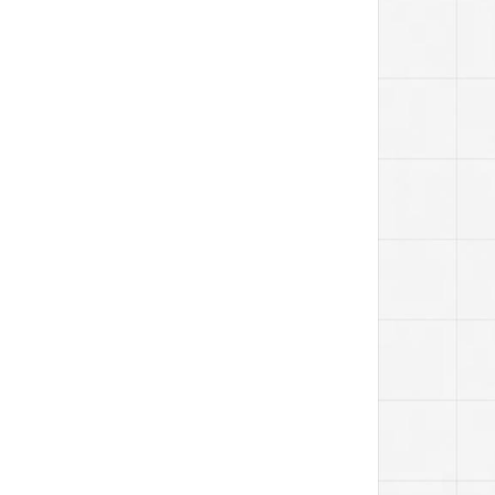
别墅露台户外家具避坑指南！经验总结出的宝藏攻略
哪里有户外家具源头工厂