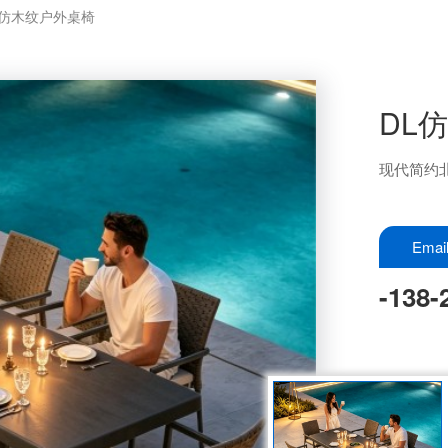
L仿木纹户外桌椅
DL
现代简约
Ema
-138-