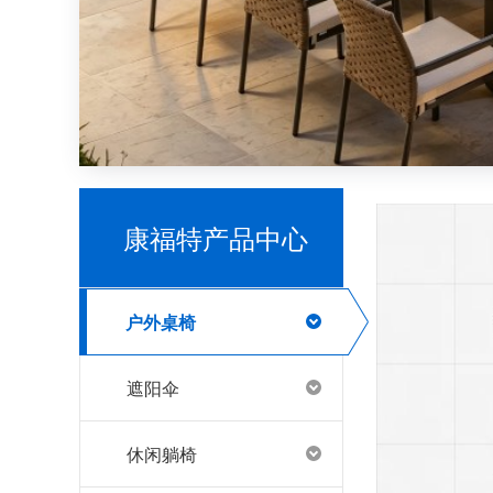
别墅露台户外家具避坑指南！经验总结出的宝藏攻略
康福特产品中心
哪里有户外家具源头工厂
户外桌椅
遮阳伞
推荐一些源头户外家具工厂
休闲躺椅