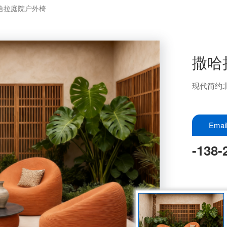
哈拉庭院户外椅
撒哈
现代简约
Ema
-138-