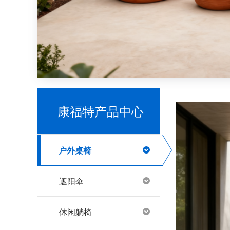
别墅露台户外家具避坑指南！经验总结出的宝藏攻略
康福特产品中心
哪里有户外家具源头工厂
户外桌椅
遮阳伞
推荐一些源头户外家具工厂
休闲躺椅