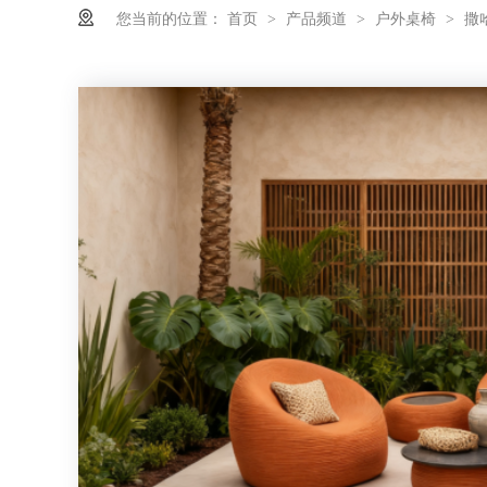
您当前的位置：
首页
产品频道
户外桌椅
撒
>
>
>
为什么柚木家具与藤编家具搭配尤为合适？